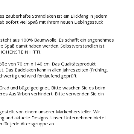
s zauberhafte Strandlaken ist ein Blickfang in jedem
ab sofort viel Spaß mit Ihrem neuen Lieblingsstück
esteht aus 100% Baumwolle. Es schafft ein angenehmes
ge Spaß damit haben werden. Selbstverständlich ist
5 HOHENSTEIN HTTI.
öße von 70 cm x 140 cm. Das Qualitätsprodukt
t. Das Badelaken kann in allen Jahreszeiten (Frühling,
hwertig und wird fortlaufend geprüft.
ad und bügelgeeignet. Bitte waschen Sie es beim
teres Ausfärben verhindert. Bitte verwenden Sie ein
stellt von einem unserer Markenhersteller. Wir
tung und aktuelle Designs. Unser Unternehmen bietet
 für jede Altersgruppe an.