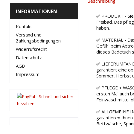
Beschreibung
INFORMATIONEN
✅ PRODUKT - Sie k
Freibad. Das pfle
Kontakt
haben.
Versand und
✅ MATERIAL - Das 
Zahlungsbedingungen
Gefühl beim Abtro
Widerrufsrecht
dieses Badetuch 
Datenschutz
✅ LIEFERUMFANG - 
AGB
garantiert eine op
Impressum
Sommer, Herbst un
✅ PFLEGE + WASCH
ersten Mal auch be
Feinwaschmittel oh
✅ ALLGEMEINE INFO
garantieren Ihnen
Bettwäsche, Spann