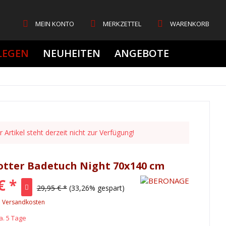
MEIN KONTO
MERKZETTEL
WARENKORB
LEGEN
NEUHEITEN
ANGEBOTE
 Artikel steht derzeit nicht zur Verfügung!
otter Badetuch Night 70x140 cm
€ *
29,95 € *
(33,26% gespart)
. Versandkosten
a. 5 Tage