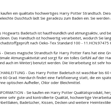
aufen ein qualitativ hochwertiges Harry Potter Strandtuch. Diese
geleichte Duschtuch lädt Sie geradezu zum Baden ein. Sie werden 
Hogwarts Badetuch ist hautfreundlich und atmungsaktiv, und b
cknen. Das Handtuch ist hochwertig verarbeitet, wodurch Sie lan
schadstoffgeprüft nach Oeko-Tex Standard 100 - 11.HCN.9747
Dieses magische Strandtuch für Harry Potter Fans hat eine Gr
timale Atmungsaktivität und sorgt für ein tolles Gefühl auf der Hau
d auch im Winter) benutzt werden. Die Verarbeitung ist sehr hoc
ANLEITUNG - Das Harry Potter Badetuch ist waschbar bis 60 Gr
i 60 Grad. Hierdurch findet eine Farbfixierung statt, die ein spä
ne optischen Aufheller, Chlor oder Bleichmittel.
RMATION - Sie kaufen ein Harry Potter Qualitätsprodukt, herge
 eine sehr gute und kontrollierte Qualität, hochwertige Verarbei
bettlaken, Badetücher, Kissen, Decken und weitere Heimtextilien