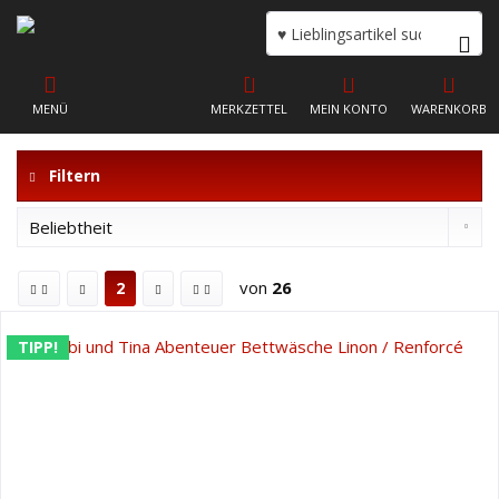
MENÜ
MERKZETTEL
MEIN KONTO
WARENKORB
Filtern
von
26
2
TIPP!