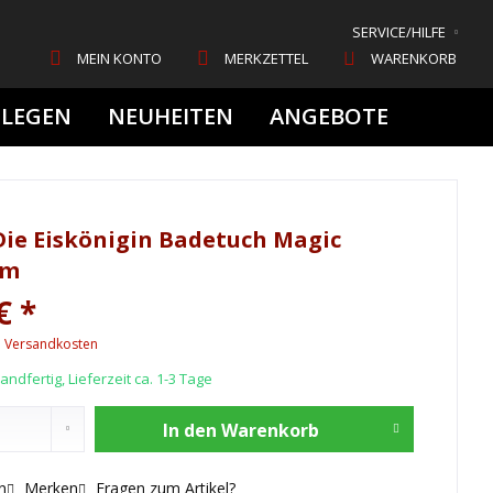
SERVICE/HILFE
MEIN KONTO
MERKZETTEL
WARENKORB
FLEGEN
NEUHEITEN
ANGEBOTE
Die Eiskönigin Badetuch Magic
cm
€ *
. Versandkosten
ndfertig, Lieferzeit ca. 1-3 Tage
In den
Warenkorb
n
Merken
Fragen zum Artikel?