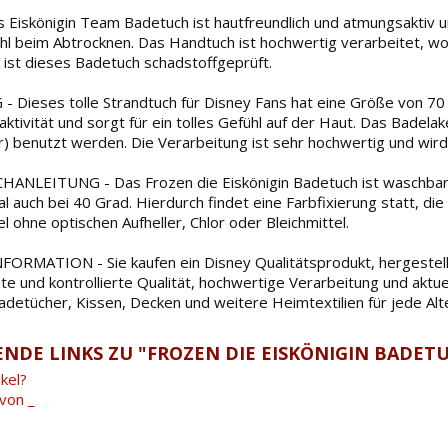
Eiskönigin Team Badetuch ist hautfreundlich und atmungsaktiv u
 beim Abtrocknen. Das Handtuch ist hochwertig verarbeitet, wo
 ist dieses Badetuch schadstoffgeprüft.
Dieses tolle Strandtuch für Disney Fans hat eine Größe von 70 
tivität und sorgt für ein tolles Gefühl auf der Haut. Das Badelak
) benutzt werden. Die Verarbeitung ist sehr hochwertig und wird 
NLEITUNG - Das Frozen die Eiskönigin Badetuch ist waschbar b
l auch bei 40 Grad. Hierdurch findet eine Farbfixierung statt, di
l ohne optischen Aufheller, Chlor oder Bleichmittel.
RMATION - Sie kaufen ein Disney Qualitätsprodukt, hergestellt
ute und kontrollierte Qualität, hochwertige Verarbeitung und ak
adetücher, Kissen, Decken und weitere Heimtextilien für jede Alt
NDE LINKS ZU "FROZEN DIE EISKÖNIGIN BADETU
kel?
von _