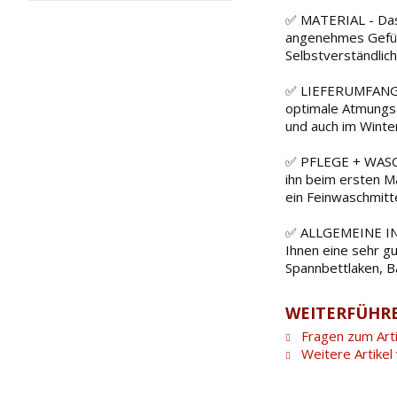
✅ MATERIAL - Das 
angenehmes Gefühl
Selbstverständlich
✅ LIEFERUMFANG - 
optimale Atmungsak
und auch im Winter
✅ PFLEGE + WASCHA
ihn beim ersten Ma
ein Feinwaschmitte
✅ ALLGEMEINE INFO
Ihnen eine sehr g
Spannbettlaken, B
WEITERFÜHRE
Fragen zum Arti
Weitere Artikel 