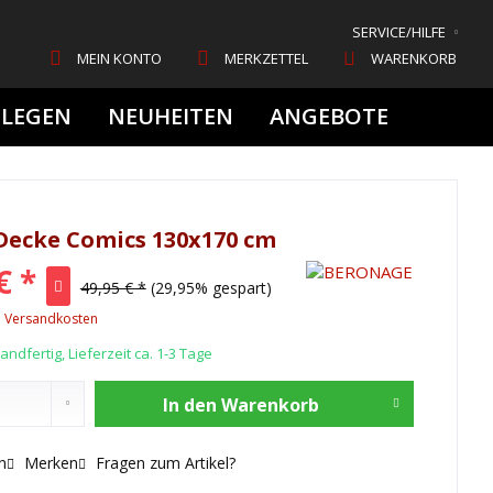
SERVICE/HILFE
MEIN KONTO
MERKZETTEL
WARENKORB
FLEGEN
NEUHEITEN
ANGEBOTE
Decke Comics 130x170 cm
€ *
49,95 € *
(29,95% gespart)
. Versandkosten
ndfertig, Lieferzeit ca. 1-3 Tage
In den
Warenkorb
n
Merken
Fragen zum Artikel?