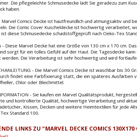
er. Die pflegeleichte Schmusedecke lädt Sie geradezu zum Kusche
ück haben.
Marvel Comics Decke ist hautfreundlich und atmungsaktiv und be
eln. Die Comic Cover Kuscheldecke ist hochwertig verarbeitet, 
ch ist diese Schmusedecke schadstoffgeprüft nach Oeko-Tex Sta
Diese Marvel Decke hat eine Größe von 130 cm x 170 cm. Das D
nd sorgt für ein tolles Gefühl auf der Haut. Die Tagesdecke kann 
 werden. Die Verarbeitung ist sehr hochwertig und wird fortlaufe
ANLEITUNG - Die Marvel Comics Decke ist waschbar bis 30 Grad
urch findet eine Farbfixierung statt, die ein späteres Ausfärben 
heller, Chlor oder Bleichmittel.
RMATION - Sie kaufen ein Marvel Qualitätsprodukt, hergestellt
ute und kontrollierte Qualität, hochwertige Verarbeitung und ak
adetücher, Kissen, Decken und weitere Heimtextilien für jede Al
-Tex Standard 100.
NDE LINKS ZU "MARVEL DECKE COMICS 130X170
kel?