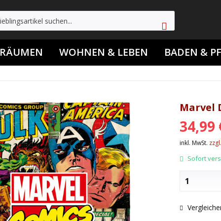
TRÄUMEN
WOHNEN & LEBEN
BADEN & P
Marvel 
34,99 
inkl. MwSt.
zzgl
Sofort versa
Vergleiche