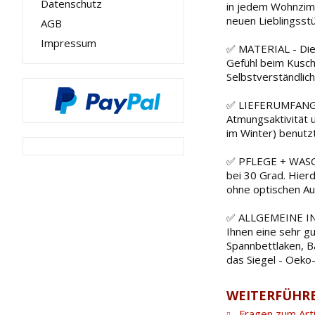
Datenschutz
in jedem Wohnzimm
neuen Lieblingsst
AGB
Impressum
✅ MATERIAL - Die 
Gefühl beim Kusch
Selbstverständli
✅ LIEFERUMFANG - 
Atmungsaktivität u
im Winter) benutzt
✅ PFLEGE + WASCH
bei 30 Grad. Hierd
ohne optischen Auf
✅ ALLGEMEINE INFO
Ihnen eine sehr g
Spannbettlaken, B
das Siegel - Oeko
WEITERFÜHRE
Fragen zum Arti