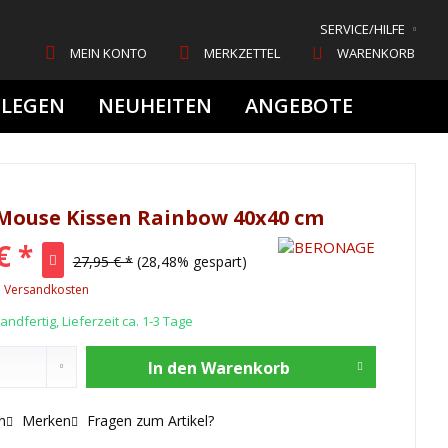
SERVICE/HILFE
MEIN KONTO
MERKZETTEL
WARENKORB
FLEGEN
NEUHEITEN
ANGEBOTE
Mouse Kissen Rainbow 40x40 cm
€ *
27,95 € *
(28,48% gespart)
. Versandkosten
ndfertig, Lieferzeit ca. 1-3 Tage
In den
Warenkorb
n
Merken
Fragen zum Artikel?