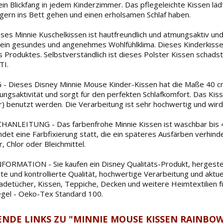
ein Blickfang in jedem Kinderzimmer. Das pflegeleichte Kissen lä
gern ins Bett gehen und einen erholsamen Schlaf haben.
es Minnie Kuschelkissen ist hautfreundlich und atmungsaktiv un
g ein gesundes und angenehmes Wohlfühlklima. Dieses Kinderkissen
es Produktes. Selbstverständlich ist dieses Polster Kissen schad
I.
Dieses Disney Minnie Mouse Kinder-Kissen hat die Maße 40 cm 
ngsaktivität und sorgt für den perfekten Schlafkomfort. Das Kiss
) benutzt werden. Die Verarbeitung ist sehr hochwertig und wird 
NLEITUNG - Das farbenfrohe Minnie Kissen ist waschbar bis 40
ndet eine Farbfixierung statt, die ein späteres Ausfärben verhin
, Chlor oder Bleichmittel.
RMATION - Sie kaufen ein Disney Qualitäts-Produkt, hergestell
ute und kontrollierte Qualität, hochwertige Verarbeitung und ak
adetücher, Kissen, Teppiche, Decken und weitere Heimtextilien f
egel - Oeko-Tex Standard 100.
NDE LINKS ZU "MINNIE MOUSE KISSEN RAINBOW