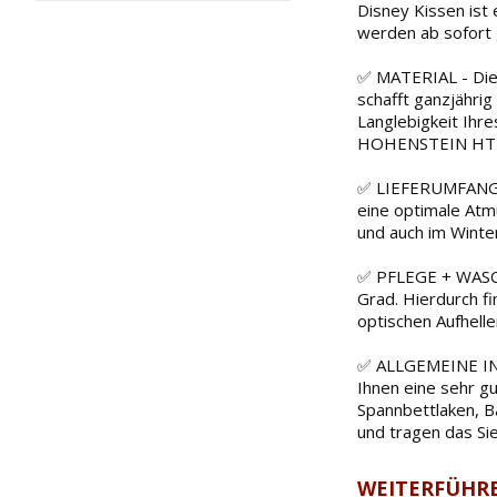
Disney Kissen ist 
werden ab sofort 
✅ MATERIAL - Dies
schafft ganzjähri
Langlebigkeit Ihr
HOHENSTEIN HTT
✅ LIEFERUMFANG - 
eine optimale Atmu
und auch im Winter
✅ PFLEGE + WASCHA
Grad. Hierdurch fi
optischen Aufheller
✅ ALLGEMEINE INFO
Ihnen eine sehr g
Spannbettlaken, B
und tragen das Si
WEITERFÜHRE