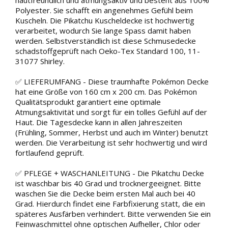
hautfreundlich und atmungsaktiv und besteht aus 100%
Polyester. Sie schafft ein angenehmes Gefühl beim
Kuscheln. Die Pikatchu Kuscheldecke ist hochwertig
verarbeitet, wodurch Sie lange Spass damit haben
werden. Selbstverständlich ist diese Schmusedecke
schadstoffgeprüft nach Oeko-Tex Standard 100, 11-
31077 Shirley.
✅ LIEFERUMFANG - Diese traumhafte Pokémon Decke
hat eine Größe von 160 cm x 200 cm. Das Pokémon
Qualitätsprodukt garantiert eine optimale
Atmungsaktivität und sorgt für ein tolles Gefühl auf der
Haut. Die Tagesdecke kann in allen Jahreszeiten
(Frühling, Sommer, Herbst und auch im Winter) benutzt
werden. Die Verarbeitung ist sehr hochwertig und wird
fortlaufend geprüft.
✅ PFLEGE + WASCHANLEITUNG - Die Pikatchu Decke
ist waschbar bis 40 Grad und trocknergeeignet. Bitte
waschen Sie die Decke beim ersten Mal auch bei 40
Grad. Hierdurch findet eine Farbfixierung statt, die ein
späteres Ausfärben verhindert. Bitte verwenden Sie ein
Feinwaschmittel ohne optischen Aufheller, Chlor oder