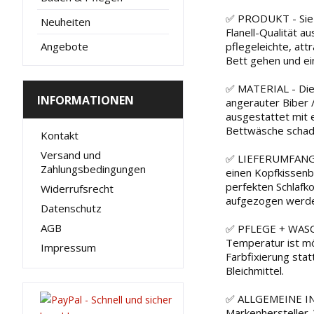
✅ PRODUKT - Sie k
Neuheiten
Flanell-Qualität a
Angebote
pflegeleichte, att
Bett gehen und ei
✅ MATERIAL - Die
INFORMATIONEN
angerauter Biber 
ausgestattet mit 
Bettwäsche schad
Kontakt
Versand und
✅ LIEFERUMFANG -
Zahlungsbedingungen
einen Kopfkissenb
perfekten Schlafko
Widerrufsrecht
aufgezogen werden
Datenschutz
AGB
✅ PFLEGE + WASCHA
Temperatur ist mö
Impressum
Farbfixierung stat
Bleichmittel.
✅ ALLGEMEINE INFO
Markenhersteller. 