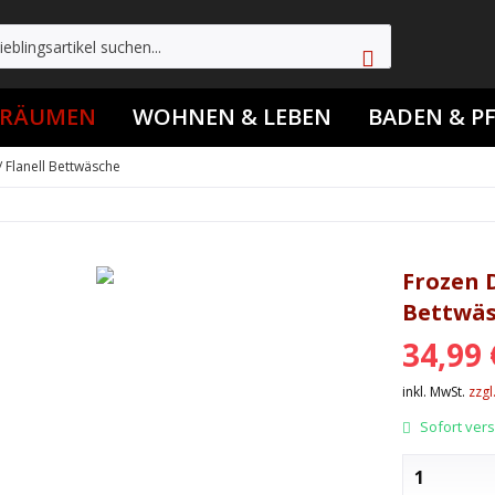
TRÄUMEN
WOHNEN & LEBEN
BADEN & P
/ Flanell Bettwäsche
Frozen 
Bettwäsc
34,99 
inkl. MwSt.
zzgl
Sofort versa