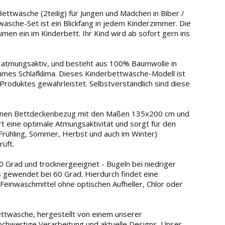
ettwäsche (2teilig) für Jungen und Mädchen in Biber /
wäsche-Set ist ein Blickfang in jedem Kinderzimmer. Die
men ein im Kinderbett. Ihr Kind wird ab sofort gern ins
 atmungsaktiv, und besteht aus 100% Baumwolle in
ehmes Schlafklima. Dieses Kinderbettwäsche-Modell ist
Produktes gewährleistet. Selbstverständlich sind diese
einen Bettdeckenbezug mit den Maßen 135x200 cm und
 eine optimale Atmungsaktivität und sorgt für den
(Frühling, Sommer, Herbst und auch im Winter)
üft.
Grad und trocknergeeignet - Bügeln bei niedriger
s gewendet bei 60 Grad. Hierdurch findet eine
 Feinwaschmittel ohne optischen Aufheller, Chlor oder
ttwäsche, hergestellt von einem unserer
 hochwertige Verarbeitung und aktuelle Designs. Unser