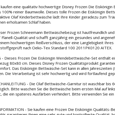
aufen eine qualitativ hochwertige Disney Frozen Die Eiskönigin B
us 100% reiner Baumwolle. Dieses tolle Frozen die Eiskönigin Bett
raktive Olaf Kinderbettwäsche lädt Ihre Kinder geradezu zum Träu
nen erholsamen Schlaf haben.
ser Frozen Schneemann Bettwäschebezug ist hautfreundlich und
/ Flanell-Qualität und schafft ganzjährig ein gesundes und angen
einem hochwertigen Reißverschluss, der eine Langlebigkeit Ihres 
stoffgeprüft nach Oeko-Tex Standard 100 2011PK0120 AITEX.
 Dieses Frozen Die Eiskönigin Wendebettwäsche-Set enthält 
ezug 80x80 cm. Dieses Disney Frozen Qualitätsprodukt garantiert
mfort. Das Eiskönigin Bettwäsche-Set kann in allen Jahreszeiten 
. Die Verarbeitung ist sehr hochwertig und wird fortlaufend gepr
NLEITUNG - Die Olaf Bettwäsche-Garnitur ist waschbar bis 60 
glich. Bitte waschen Sie die Bettwäsche beim ersten Mal auf link
t, die ein späteres Ausfärben verhindert. Bitte verwenden Sie ein
RMATION - Sie kaufen eine Frozen Die Eiskönigin Qualitäts-Be
Wir garantieren Ihnen eine sehr gute und kontrollierte Qualität,