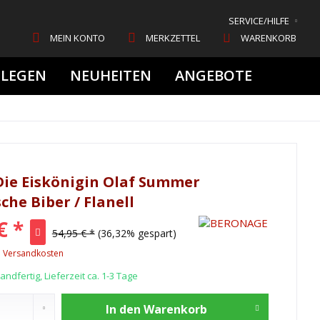
SERVICE/HILFE
MEIN KONTO
MERKZETTEL
WARENKORB
FLEGEN
NEUHEITEN
ANGEBOTE
Die Eiskönigin Olaf Summer
he Biber / Flanell
€ *
54,95 € *
(36,32% gespart)
. Versandkosten
ndfertig, Lieferzeit ca. 1-3 Tage
In den
Warenkorb