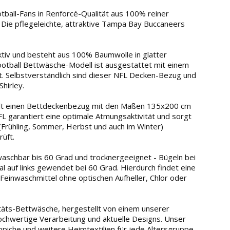
ball-Fans in Renforcé-Qualität aus 100% reiner
 Die pflegeleichte, attraktive Tampa Bay Buccaneers
tiv und besteht aus 100% Baumwolle in glatter
Football Bettwäsche-Modell ist ausgestattet mit einem
t. Selbstverständlich sind dieser NFL Decken-Bezug und
hirley.
lt einen Bettdeckenbezug mit den Maßen 135x200 cm
L garantiert eine optimale Atmungsaktivität und sorgt
 (Frühling, Sommer, Herbst und auch im Winter)
üft.
chbar bis 60 Grad und trocknergeeignet - Bügeln bei
l auf links gewendet bei 60 Grad. Hierdurch findet eine
 Feinwaschmittel ohne optischen Aufheller, Chlor oder
ts-Bettwäsche, hergestellt von einem unserer
 hochwertige Verarbeitung und aktuelle Designs. Unser
iche und weitere Heimtextilien für jede Altersgruppe