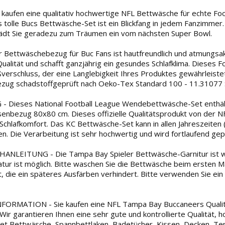
aufen eine qualitativ hochwertige NFL Bettwäsche für echte Foot
 tolle Bucs Bettwäsche-Set ist ein Blickfang in jedem Fanzimmer.
ädt Sie geradezu zum Träumen ein vom nächsten Super Bowl.
Bettwäschebezug für Buc Fans ist hautfreundlich und atmungsak
ualität und schafft ganzjährig ein gesundes Schlafklima. Dieses 
verschluss, der eine Langlebigkeit Ihres Produktes gewährleiste
zug schadstoffgeprüft nach Oeko-Tex Standard 100 - 11.31077 S
 Dieses National Football League Wendebettwäsche-Set enthä
senbezug 80x80 cm. Dieses offizielle Qualitätsprodukt von der NF
 Schlafkomfort. Das KC Bettwäsche-Set kann in allen Jahreszeiten
. Die Verarbeitung ist sehr hochwertig und wird fortlaufend gepr
NLEITUNG - Die Tampa Bay Spieler Bettwäsche-Garnitur ist was
tur ist möglich. Bitte waschen Sie die Bettwäsche beim ersten Ma
t, die ein späteres Ausfärben verhindert. Bitte verwenden Sie ein
ORMATION - Sie kaufen eine NFL Tampa Bay Buccaneers Qualitä
Wir garantieren Ihnen eine sehr gute und kontrollierte Qualität,
t Bettwäsche, Spannbettlaken, Badetücher, Kissen, Decken, Tepp