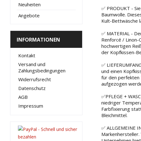
Neuheiten
✅ PRODUKT - Sie k
Baumwolle. Dieses
Angebote
Kult-Bettwäsche l
✅ MATERIAL - Der 
INFORMATIONEN
Renforcé / Linon-Q
hochwertigen Reiß
der Kopfkissen-Be
Kontakt
Versand und
✅ LIEFERUMFANG -
Zahlungsbedingungen
und einen Kopfkis
für den perfekten
Widerrufsrecht
aufgezogen werden
Datenschutz
✅PFLEGE + WASCHA
AGB
niedriger Tempera
Impressum
Farbfixierung stat
Bleichmittel.
✅ ALLGEMEINE INF
Markenhersteller. 
Unternehmen biete