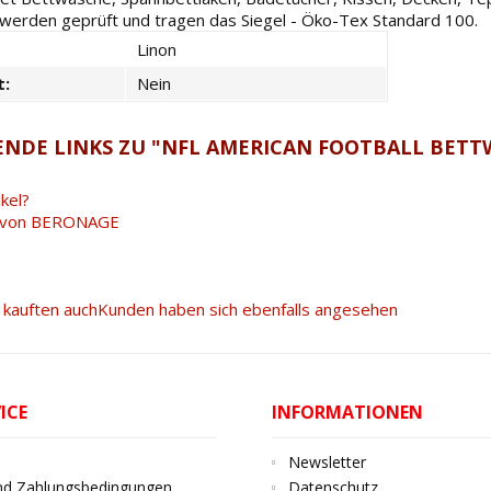
l werden geprüft und tragen das Siegel - Öko-Tex Standard 100.
Linon
t:
Nein
NDE LINKS ZU "NFL AMERICAN FOOTBALL BETT
kel?
l von BERONAGE
kauften auch
Kunden haben sich ebenfalls angesehen
ICE
INFORMATIONEN
Newsletter
nd Zahlungsbedingungen
Datenschutz