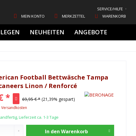
SERVICE/HILFE
MEIN KONTO
MERKZETTEL
WARENKORB
FLEGEN
NEUHEITEN
ANGEBOTE
rican Football Bettwäsche Tampa
caneers Linon / Renforcé
€ *
69,95 € *
(21,39% gespart)
. Versandkosten
ndfertig, Lieferzeit ca. 1-3 Tage
In den
Warenkorb