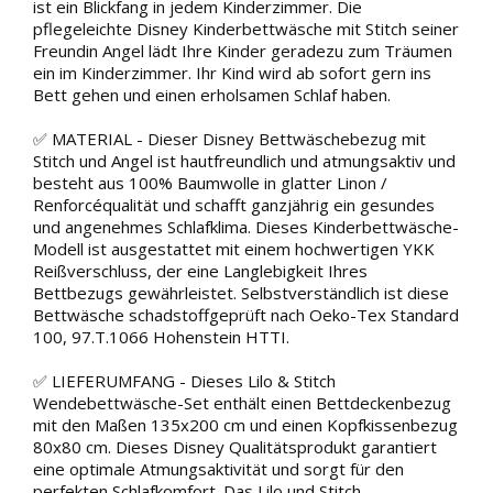
ist ein Blickfang in jedem Kinderzimmer. Die
pflegeleichte Disney Kinderbettwäsche mit Stitch seiner
Freundin Angel lädt Ihre Kinder geradezu zum Träumen
ein im Kinderzimmer. Ihr Kind wird ab sofort gern ins
Bett gehen und einen erholsamen Schlaf haben.
✅ MATERIAL - Dieser Disney Bettwäschebezug mit
Stitch und Angel ist hautfreundlich und atmungsaktiv und
besteht aus 100% Baumwolle in glatter Linon /
Renforcéqualität und schafft ganzjährig ein gesundes
und angenehmes Schlafklima. Dieses Kinderbettwäsche-
Modell ist ausgestattet mit einem hochwertigen YKK
Reißverschluss, der eine Langlebigkeit Ihres
Bettbezugs gewährleistet. Selbstverständlich ist diese
Bettwäsche schadstoffgeprüft nach Oeko-Tex Standard
100, 97.T.1066 Hohenstein HTTI.
✅ LIEFERUMFANG - Dieses Lilo & Stitch
Wendebettwäsche-Set enthält einen Bettdeckenbezug
mit den Maßen 135x200 cm und einen Kopfkissenbezug
80x80 cm. Dieses Disney Qualitätsprodukt garantiert
eine optimale Atmungsaktivität und sorgt für den
perfekten Schlafkomfort. Das Lilo und Stitch