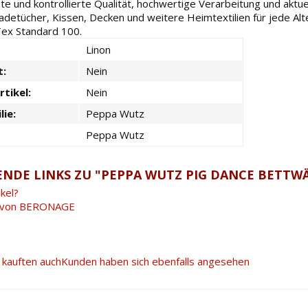
ute und kontrollierte Qualität, hochwertige Verarbeitung und ak
adetücher, Kissen, Decken und weitere Heimtextilien für jede Al
Tex Standard 100.
Linon
t:
Nein
rtikel:
Nein
lie:
Peppa Wutz
Peppa Wutz
NDE LINKS ZU "PEPPA WUTZ PIG DANCE BETTWÄ
kel?
l von BERONAGE
kauften auch
Kunden haben sich ebenfalls angesehen