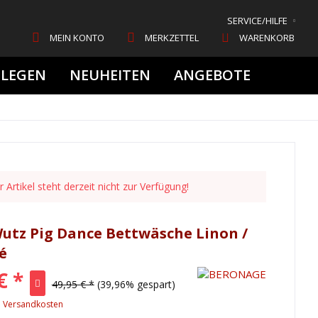
SERVICE/HILFE
MEIN KONTO
MERKZETTEL
WARENKORB
FLEGEN
NEUHEITEN
ANGEBOTE
 Artikel steht derzeit nicht zur Verfügung!
utz Pig Dance Bettwäsche Linon /
é
€ *
49,95 € *
(39,96% gespart)
. Versandkosten