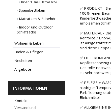
Biber / Flanell Bettwäsche
✅ PRODUKT - Sie k
Spannbettlaken
100% reiner Baumw
Kinderbettwäsche 
Matratzen & Zubehör
erholsamen Schlaf
Indoor und Outdoor
Schlafsäcke
✅ MATERIAL - Die
Renforcé / Linon-
ist ausgestattet 
Wohnen & Leben
sind diese Peppa 
Baden & Pflegen
✅ LIEFERUMFANG -
Neuheiten
Kopfkissenbezug 8
Das tolle Bettwäs
Angebote
ist sehr hochwerti
✅ PFLEGE + WASCH
niedriger Tempera
INFORMATIONEN
Farbfixierung stat
Bleichmittel.
Kontakt
✅ ALLGEMEINE INFO
Versand und