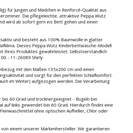
ig) für Jungen und Mädchen in Renforcé-Qualität aus
derzimmer. Die pflegeleichte, attraktive Peppa Wutz
nd wird ab sofort gern ins Bett gehen und einen
aktiv und besteht aus 100% Baumwolle in glatter
hlafklima. Dieses Peppa Wutz Kinderbettwäsche-Modell
t Ihres Produktes gewährleistet. Selbstverständlich
00 - 11-26089 Shirly.
nbezug mit den Maßen 135x200 cm und einen
gsaktivität und sorgt für den perfekten Schlafkomfort.
d auch im Winter) aufgezogen werden. Die Verarbeitung
is 60 Grad und trocknergeeignet - Bügeln bei
l auf links gewendet bei 60 Grad. Hierdurch findet eine
 Feinwaschmittel ohne optischen Aufheller, Chlor oder
von einem unserer Markenhersteller. Wir garantieren