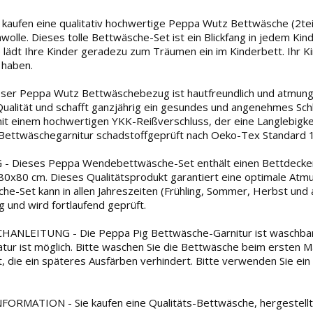
aufen eine qualitativ hochwertige Peppa Wutz Bettwäsche (2teil
olle. Dieses tolle Bettwäsche-Set ist ein Blickfang in jedem Kin
lädt Ihre Kinder geradezu zum Träumen ein im Kinderbett. Ihr Ki
 haben.
ser Peppa Wutz Bettwäschebezug ist hautfreundlich und atmungs
Qualität und schafft ganzjährig ein gesundes und angenehmes Sc
mit einem hochwertigen YKK-Reißverschluss, der eine Langlebigkei
Bettwäschegarnitur schadstoffgeprüft nach Oeko-Tex Standard 1
 Dieses Peppa Wendebettwäsche-Set enthält einen Bettdecke
0x80 cm. Dieses Qualitätsprodukt garantiert eine optimale Atmun
che-Set kann in allen Jahreszeiten (Frühling, Sommer, Herbst un
g und wird fortlaufend geprüft.
ANLEITUNG - Die Peppa Pig Bettwäsche-Garnitur ist waschbar b
tur ist möglich. Bitte waschen Sie die Bettwäsche beim ersten Ma
t, die ein späteres Ausfärben verhindert. Bitte verwenden Sie ein
RMATION - Sie kaufen eine Qualitäts-Bettwäsche, hergestellt 