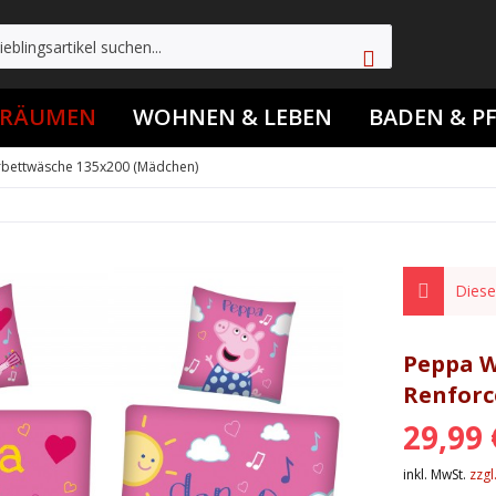
TRÄUMEN
WOHNEN & LEBEN
BADEN & P
rbettwäsche 135x200 (Mädchen)
Dieser
Peppa W
Renforc
29,99 
inkl. MwSt.
zzgl