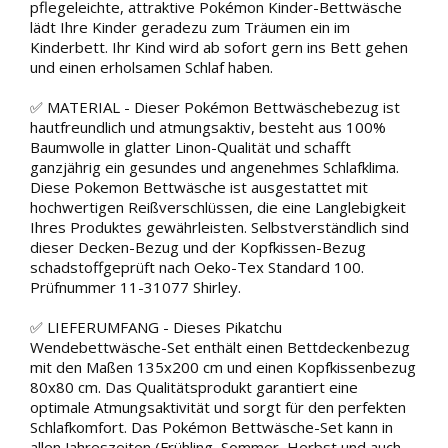
pflegeleichte, attraktive Pokémon Kinder-Bettwäsche
lädt Ihre Kinder geradezu zum Träumen ein im
Kinderbett. Ihr Kind wird ab sofort gern ins Bett gehen
und einen erholsamen Schlaf haben.
✅ MATERIAL - Dieser Pokémon Bettwäschebezug ist
hautfreundlich und atmungsaktiv, besteht aus 100%
Baumwolle in glatter Linon-Qualität und schafft
ganzjährig ein gesundes und angenehmes Schlafklima.
Diese Pokemon Bettwäsche ist ausgestattet mit
hochwertigen Reißverschlüssen, die eine Langlebigkeit
Ihres Produktes gewährleisten. Selbstverständlich sind
dieser Decken-Bezug und der Kopfkissen-Bezug
schadstoffgeprüft nach Oeko-Tex Standard 100.
Prüfnummer 11-31077 Shirley.
✅ LIEFERUMFANG - Dieses Pikatchu
Wendebettwäsche-Set enthält einen Bettdeckenbezug
mit den Maßen 135x200 cm und einen Kopfkissenbezug
80x80 cm. Das Qualitätsprodukt garantiert eine
optimale Atmungsaktivität und sorgt für den perfekten
Schlafkomfort. Das Pokémon Bettwäsche-Set kann in
allen Jahreszeiten (Frühling, Sommer, Herbst und auch